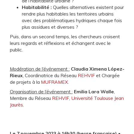
de l’habitabilité urbaine ?
Habitabilité :
Quelles alternatives existent pour
rendre plus habitables les territoires urbains
avec des problématiques hydriques chaque fois
plus assidues et diverses ?
Puis, dans un second temps, les chercheurs croisent
leurs regards et réflexions et échangent avec le
public.
Modération de l’événement :
Claudia Ximena López-
Rieux
, Coordinatrice du Réseau
REHVIF
et Chargée
de projets à la
MUFRAMEX
.
Organisation de l’événement :
Emilia Lara Walle
,
Membre du Réseau
REHVIF
,
Université Toulouse Jean
Jaurès
.
Le 7 novembre 202
3 à 16h30 (heure française) •