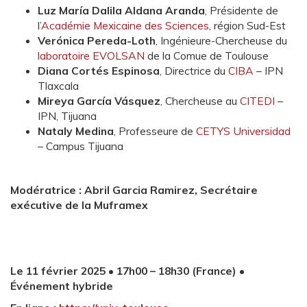
Luz María Dalila Aldana Aranda
, Présidente de
l’
Académie Mexicaine des Sciences
, région Sud-Est
Verónica Pereda-Loth
, Ingénieure-Chercheuse du
laboratoire EVOLSAN
de la Comue de Toulouse
Diana Cortés Espinosa
, Directrice du
CIBA
– IPN
Tlaxcala
Mireya García Vásquez
, Chercheuse au
CITEDI
–
IPN, Tijuana
Nataly Medina
, Professeure de
CETYS Universidad
– Campus Tijuana
Modératrice : Abril Garcia Ramirez, Secrétaire
exécutive de la Muframex
Le 11 février 2025 • 17h00 – 18h30 (France) •
Événement hybride