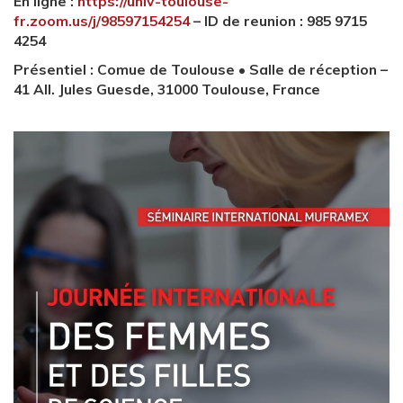
En ligne :
https://univ-toulouse-
fr.zoom.us/j/98597154254
– ID de reunion : 985 9715
4254
Présentiel : Comue de Toulouse • Salle de réception –
41 All. Jules Guesde, 31000 Toulouse, France