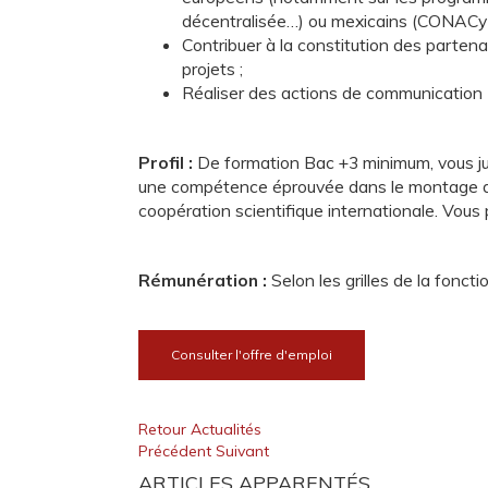
décentralisée…) ou mexicains (CONACyT
Contribuer à la constitution des partena
projets ;
Réaliser des actions de communication (r
Profil :
De formation Bac +3 minimum, vous jus
une compétence éprouvée dans le montage de p
coopération scientifique internationale. Vous
Rémunération :
Selon les grilles de la fonct
Consulter l'offre d'emploi
Retour Actualités
Précédent
Suivant
ARTICLES APPARENTÉS