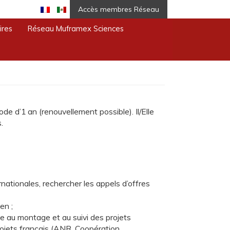
Accès membres Réseau
ires
Réseau Muframex Sciences
d’1 an (renouvellement possible). Il/Elle
.
rnationales, rechercher les appels d’offres
en ;
e au montage et au suivi des projets
ojets français (ANR, Coopération