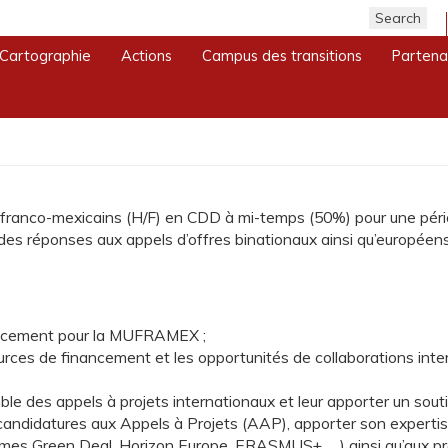
Cartographie
Actions
Campus des transitions
Partena
s (CDD)
anco-mexicains (H/F) en CDD à mi-temps (50%) pour une période 
on des réponses aux appels d’offres binationaux ainsi qu’européens
nancement pour la MUFRAMEX ;
ources de financement et les opportunités de collaborations inte
le des appels à projets internationaux et leur apporter un souti
 candidatures aux Appels à Projets (AAP), apporter son expertis
es Green Deal, Horizon Europe, ERASMUS+, …) ainsi qu’aux pr