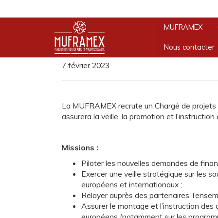
ACTUALITÉS
Accueil
»
Chargé.e de projets (CDD)
MUFRAMEX
Chargé.e de projet
Nous contacter
7 février 2023
La MUFRAMEX recrute un Chargé de projets fr
assurera la veille, la promotion et l’instructi
Missions :
Piloter les nouvelles demandes de fi
Exercer une veille stratégique sur les s
européens et internationaux ;
Relayer auprès des partenaires, l’ensemb
Assurer le montage et l’instruction des
européens (notamment sur les programm