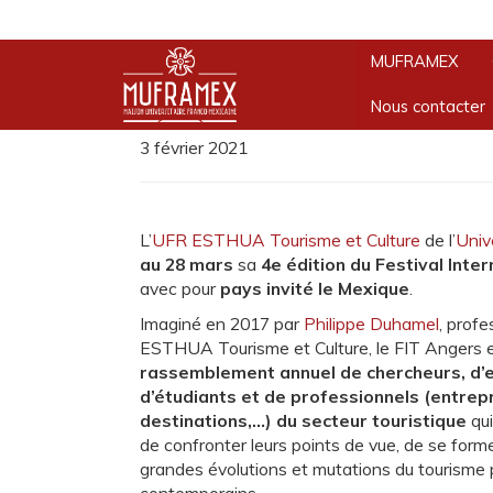
ACTUALITÉS
Accueil
»
4e Festival International du Tou
MUFRAMEX
4e Festival Intern
Nous contacter
3 février 2021
L’
UFR ESTHUA Tourisme et Culture
de l’
Univ
au 28 mars
sa
4e édition du Festival Inte
avec pour
pays invité le Mexique
.
Imaginé en 2017 par
Philippe Duhamel
, prof
ESTHUA Tourisme et Culture, le FIT Angers est 
rassemblement annuel de chercheurs, d’e
d’étudiants et de professionnels (entrepr
destinations,…) du secteur touristique
qui
de confronter leurs points de vue, de se form
grandes évolutions et mutations du tourisme