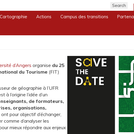
risme Angers
Cartographie
Actions
Campus des transitions
Partena
ational du Tourisme Angers
ersité d’Angers
organise
du 25
rnational du Tourisme
(FIT)
esseur de géographie à l’UFR
à l’origine l’idée d’un
nseignants, de formateurs,
ises, organisations,
 ont pour objectif d’échanger,
er comme d’analyser les
 pour mieux répondre aux enjeux