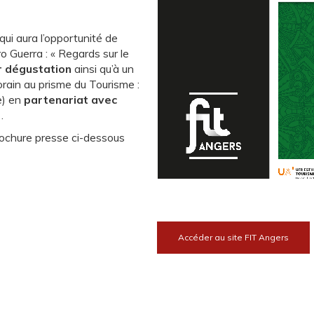
 qui aura l’opportunité de
o Guerra : « Regards sur le
r dégustation
ainsi qu’à un
ain au prisme du Tourisme :
e) en
partenariat avec
)
.
rochure presse ci-dessous
Accéder au site FIT Angers