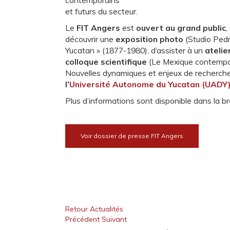
contemporains
et futurs du secteur.
Le
FIT Angers
est
ouvert au grand public
,
découvrir une
exposition photo
(Studio Pedr
Yucatan » (1877-1980), d’assister à un
atelie
colloque scientifique
(Le Mexique contempor
Nouvelles dynamiques et enjeux de recherch
l’
Université Autonome du Yucatan (UADY
Plus d’informations sont disponible dans la b
Voir dossier de presse FIT Angers
Retour Actualités
Précédent
Suivant