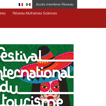
Accès membres Réseau
ires
Réseau Muframex Sciences