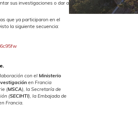
entar sus investigaciones o dar a
as que ya participaron en el
sto la siguiente secuencia:
R6c95fw
e.
olaboración con el
Ministerio
nvestigación
en Francia
ie (
MSCA
), la Secretaría de
ión (
SECIHTI
), la Embajada de
en Francia.