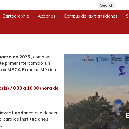
ifique » MSCA México-Francia
Cartographie
Acciones
Campus de las transiciones
S
Dating Scientifique » MSC
marzo de 2025
, como se
te primer intercambio:
un
co
» MSCA Francia-México
:
arís) / 8:30 a 10:00 (hora de
investigadores
que deseen
o para las
instituciones
s.