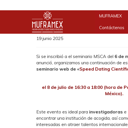
NOTICIAS
Accueil
»
Webinario « Speed Dating Scient
MUFRAMEX
Webinario « Speed 
Contáctenos
19 junio 2025
Si se inscribió a el seminario MSCA del
6 de 
anunció, organizamos una continuación de es
seminario web de «
Speed Dating Científi
el 8 de julio de 16:30 a 18:00 (hora de P
México).
Este evento es ideal para
investigadoras
e
encontrar una institución de acogida, así com
interesadas en atraer talentos internacionale