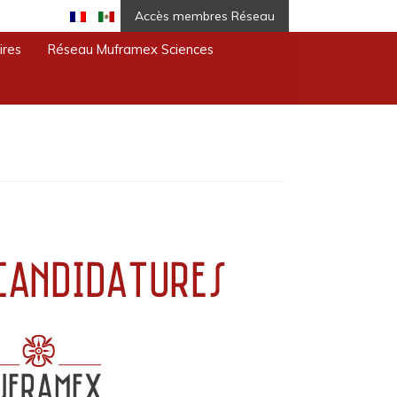
Accès membres Réseau
ires
Réseau Muframex Sciences
aison Universitaire