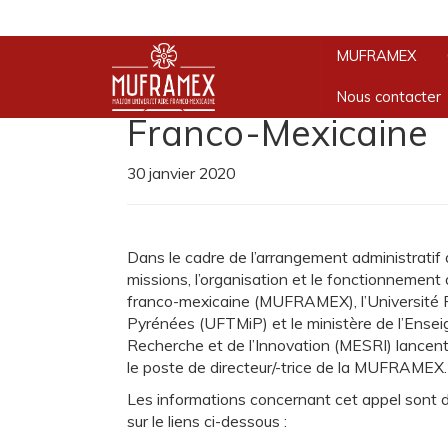
ACTUALITÉS
Accueil
»
Appel à candidatures pour la dir
MUFRAMEX
Appel à candidature
Nous contacter
Franco-Mexicaine
30 janvier 2020
Dans le cadre de l’arrangement administratif 
missions, l’organisation et le fonctionnement 
franco-mexicaine (MUFRAMEX), l’Université F
Pyrénées (UFTMiP) et le ministère de l’Ensei
Recherche et de l’Innovation (MESRI) lancent
le poste de directeur/-trice de la MUFRAMEX.
Les informations concernant cet appel sont 
sur le liens ci-dessous :