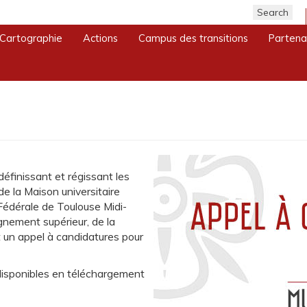
ection de la Maison Universitaire Franco-Mexicaine
Cartographie
Actions
Campus des transitions
Partena
s pour la direction de la M
définissant et régissant les
de la Maison universitaire
édérale de Toulouse Midi-
gnement supérieur, de la
 un appel à candidatures pour
disponibles en téléchargement